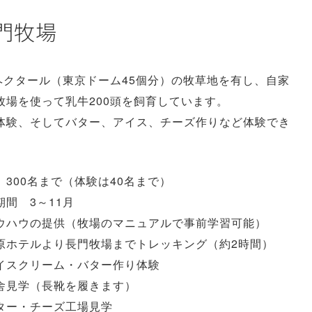
門牧場
1ヘクタール（東京ドーム45個分）の牧草地を有し、自家
牧場を使って乳牛200頭を飼育しています。
体験、そしてバター、アイス、チーズ作りなど体験でき
。
 300名まで（体験は40名まで）
期間 3～11月
ウハウの提供（牧場のマニュアルで事前学習可能）
原ホテルより長門牧場までトレッキング（約2時間）
イスクリーム・バター作り体験
舎見学（長靴を履きます）
ター・チーズ工場見学