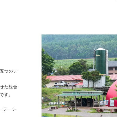
五つのテ
せた総合
です。
ーテーシ