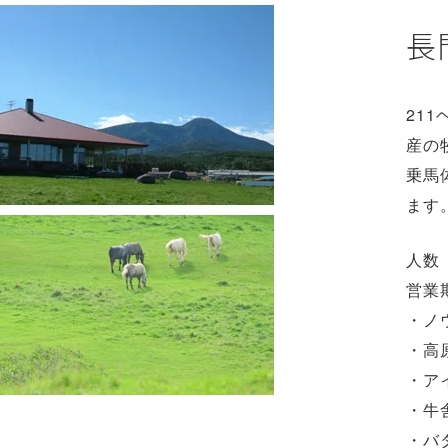
長
21
産の
乗馬
ます
人数
営業
・ノ
・高
・ア
・牛
・バ